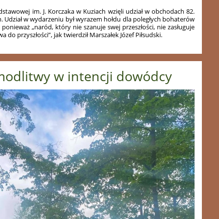
dstawowej im. J. Korczaka w Kuziach wzięli udział w obchodach 82.
. Udział w wydarzeniu był wyrazem hołdu dla poległych bohaterów
, ponieważ „naród, który nie szanuje swej przeszłości, nie zasługuje
a do przyszłości”, jak twierdził Marszałek Józef Piłsudski.
modlitwy w intencji dowódcy