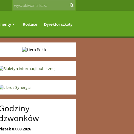
menty
Rodzice
Dyrektor szkoły
Kontakt
Mapa
Godziny
dzwonków
Piątek 07.08.2026