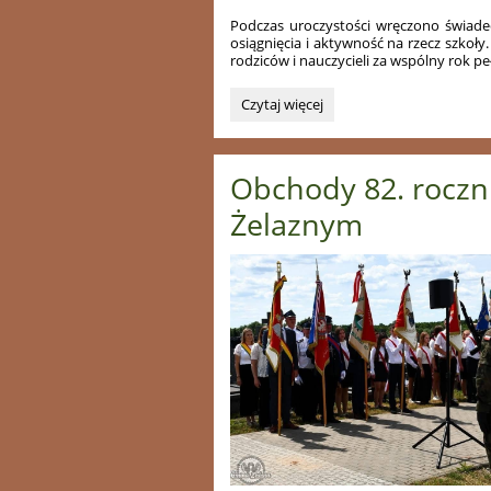
Podczas uroczystości wręczono świade
osiągnięcia i aktywność na rzecz szkoł
rodziców i nauczycieli za wspólny rok pe
Zakończenie
Czytaj więcej
roku
szkolnego...:
Obchody 82. roczn
Żelaznym