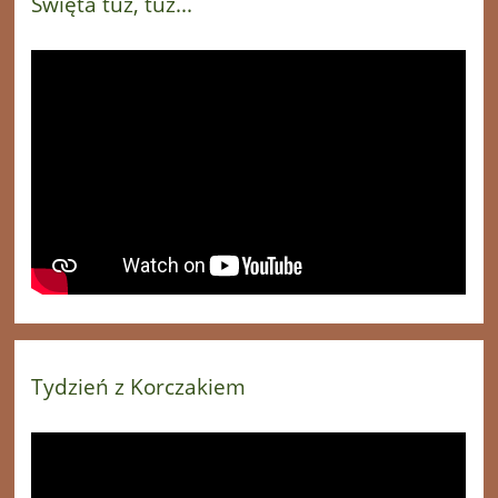
Święta tuż, tuż...
Tydzień z Korczakiem