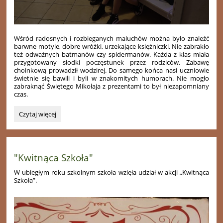
Wśród radosnych i rozbieganych maluchów można było znaleźć
barwne motyle, dobre wróżki, urzekające księżniczki. Nie zabrakło
też odważnych batmanów czy spidermanów. Każda z klas miała
przygotowany słodki poczęstunek przez rodziców. Zabawę
choinkową prowadził wodzirej.
Do samego końca nasi uczniowie
świetnie się bawili i byli w znakomitych humorach. Nie mogło
zabraknąć Świętego Mikołaja z prezentami to był niezapomniany
czas.
Choinka
Czytaj więcej
Noworoczna
2024:
"Kwitnąca Szkoła"
W ubiegłym roku szkolnym szkoła wzięła udział w akcji „Kwitnąca
Szkoła”.