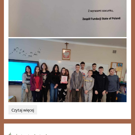
"Kwitnąca
Czytaj więcej
Szkoła":