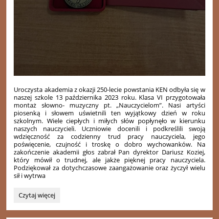
Uroczysta akademia z okazji 250-lecie powstania KEN odbyła się w
naszej szkole 13 października 2023 roku. Klasa VI przygotowała
montaż słowno- muzyczny pt. „Nauczycielom”. Nasi artyści
piosenką i słowem uświetnili ten wyjątkowy dzień w roku
szkolnym. Wiele ciepłych i miłych słów popłynęło w kierunku
naszych nauczycieli. Uczniowie docenili i podkreślili swoją
wdzięczność za codzienny trud pracy nauczyciela, jego
poświęcenie, czujność i troskę o dobro wychowanków.
Na
zakończenie akademii głos zabrał Pan dyrektor Dariusz Koziej,
który mówił o trudnej, ale jakże pięknej pracy nauczyciela.
Podziękował za dotychczasowe zaangażowanie oraz życzył wielu
sił i wytrwa
„Nauczycielom”
Czytaj więcej
–
Dzień