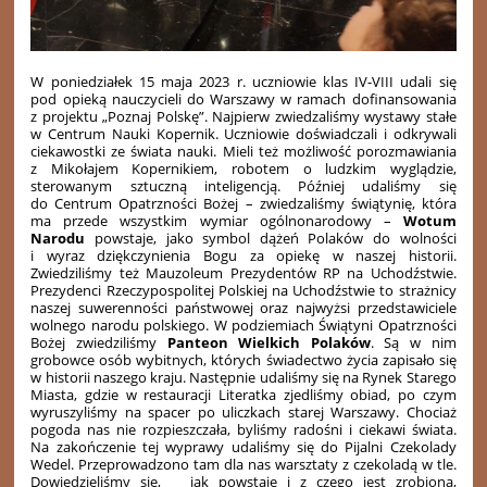
W poniedziałek 15 maja 2023 r. uczniowie klas IV-VIII udali się
pod opieką nauczycieli do Warszawy w ramach dofinansowania
z projektu „Poznaj Polskę”. Najpierw zwiedzaliśmy wystawy stałe
w Centrum Nauki Kopernik. Uczniowie doświadczali i odkrywali
ciekawostki ze świata nauki. Mieli też możliwość porozmawiania
z Mikołajem Kopernikiem, robotem o ludzkim wyglądzie,
sterowanym sztuczną inteligencją. Później udaliśmy się
do Centrum Opatrzności Bożej – zwiedzaliśmy świątynię, która
ma przede wszystkim wymiar ogólnonarodowy –
Wotum
Narodu
powstaje, jako symbol dążeń Polaków do wolności
i wyraz dziękczynienia Bogu za opiekę w naszej historii.
Zwiedziliśmy też Mauzoleum Prezydentów RP na Uchodźstwie.
Prezydenci Rzeczypospolitej Polskiej na Uchodźstwie to strażnicy
naszej suwerenności państwowej oraz najwyżsi przedstawiciele
wolnego narodu polskiego. W podziemiach Świątyni Opatrzności
Bożej zwiedziliśmy
Panteon Wielkich Polaków
. Są w nim
grobowce osób wybitnych, których świadectwo życia zapisało się
w historii naszego kraju. Następnie udaliśmy się na Rynek Starego
Miasta, gdzie w restauracji Literatka zjedliśmy obiad, po czym
wyruszyliśmy na spacer po uliczkach starej Warszawy. Chociaż
pogoda nas nie rozpieszczała, byliśmy radośni i ciekawi świata.
Na zakończenie tej wyprawy udaliśmy się do Pijalni Czekolady
Wedel. Przeprowadzono tam dla nas warsztaty z czekoladą w tle.
Dowiedzieliśmy się, jak powstaje i z czego jest zrobiona,