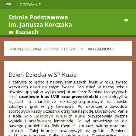
LOGOWANIE
Szkoła Podstawowa
im. Janusza Korczaka
w Kuziach
STRONA GŁÓWNA
DOKUMENTY SZKOLNE
AKTUALNOŚCI
Aktualności
Dzień Dziecka w SP Kuzie
1 czerwca to jedno z najprzyjemniejszych świąt w roku, święto
wszystkich dzieci na całym świecie. Ten dzień w naszej szkole
również upłynął w wyjątkowej atmosferze.Zamiast tradycyjnych
lekcji
uczniowie klas I-VIII oraz przedszkolaki
uczestniczyli w
zajęciach o charakterze rekreacyjno-sportowym na boisku
szkolnym, grali w gry terenowe. Po ukończeniu zawodów
sportowych każdy uczestnik otrzymał nagrodę. Dodatkowo Panie
z Koła
Koło Gospodyń Wiejskich Kuzie
przygotowały pyszne
wypieki i orzeźwiającą lemoniadę. To był prawdziwy raj dla
naszego podniebienia. Były również tatuaże, balony oraz inne
atrakcje. Całej imprezie towarzyszyli też goście - Żołnierze
z 18 Łomżyńskiego Pułku Logistycznego. Dowiedzieliśmy się