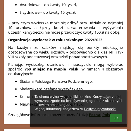
dwudniowe – do kwoty 10 tys. zł,
trzydniowe – do kwoty 15 tys. zł.
– przy czym wycieczka może się odbyć przy udziale co najmniej
10 uczniów, a łączny koszt zakwaterowania i wyżywienia
uczestnika wycieczki nie może przekroczyć kwoty 150 zł na dobę.
Organizacja wycieczek w roku szkolnym 2022/2023
Na każdym ze szlaków znajdują się punkty edukacyjne
dostosowane do wieku uczniów – odpowiednio dla klas I-III i IV-
VIII szkoły podstawowej oraz szkół ponadpodstawowych.
Planując wycieczkę, uczniowie i nauczyciele mogą wybierać
spośród
760 miejsc na mapie Polski
w ramach 4 obszarów
edukacyjnych:
Śladami Polskiego Państwa Podziemnego,
Śladami kard. Stefana Wyszyńskiego,
Kultura i dziedzictwo narodowe,
Ta strona wykorzystuje pliki cookies. Korzystając z niej 
wyrażasz zgodę na ich używanie, zgodnie z aktualnymi 
Największe osiągnięcia polskiej nauki.
ustawieniami przeglądarki.

Więcej informacji znajdziesz w 
Polityce prywatności
.
Szczegółowe informacje możecie poznać tutaj:
Poznaj Polskę
OK