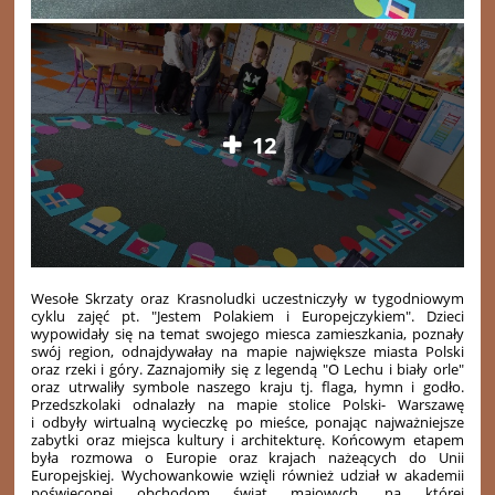
12
Wesołe Skrzaty oraz Krasnoludki uczestniczyły w tygodniowym
cyklu zajęć pt. "Jestem Polakiem i Europejczykiem". Dzieci
wypowidały się na temat swojego miesca zamieszkania, poznały
swój region, odnajdywałay na mapie największe miasta Polski
oraz rzeki i góry. Zaznajomiły się z legendą "O Lechu i biały orle"
oraz utrwaliły symbole naszego kraju tj. flaga, hymn i godło.
Przedszkolaki odnalazły na mapie stolice Polski- Warszawę
i odbyły wirtualną wycieczkę po mieśce, ponając najważniejsze
zabytki oraz miejsca kultury i architekturę. Końcowym etapem
była rozmowa o Europie oraz krajach nażeących do Unii
Europejskiej. Wychowankowie wzięli również udział w akademii
poświęconej obchodom świąt majowych, na której