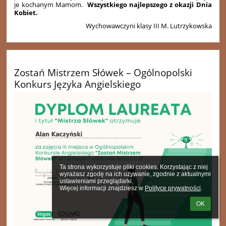
je kochanym Mamom.
Wszystkiego najlepszego z okazji Dnia
Kobiet.
Wychowawczyni klasy III M. Lutrzykowska
Zostań Mistrzem Słówek – Ogólnopolski
Konkurs Języka Angielskiego
Ta strona wykorzystuje pliki cookies. Korzystając z niej 
wyrażasz zgodę na ich używanie, zgodnie z aktualnymi 
ustawieniami przeglądarki.

Więcej informacji znajdziesz w 
Polityce prywatności
.
OK