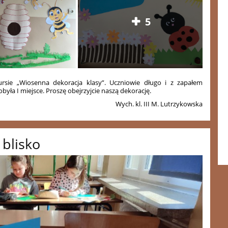
5
ursie „Wiosenna dekoracja klasy”. Uczniowie długo i z zapałem
zdobyła I miejsce. Proszę obejrzyjcie naszą dekorację.
Wych. kl. III M. Lutrzykowska
 blisko