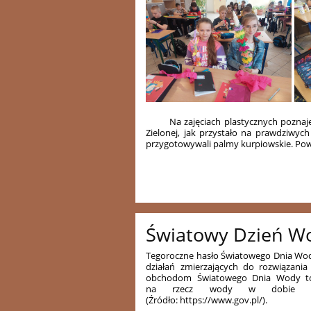
Na zajęciach plastycznych poznajemy
Zielonej, jak przystało na prawdziwy
przygotowywali palmy kurpiowskie. Pow
Światowy Dzień W
Tegoroczne hasło Światowego Dnia Wody
działań zmierzających do rozwiązani
obchodom Światowego Dnia Wody tow
na rzecz wody w dobie nara
(Źródło:
https://www.gov.pl/).